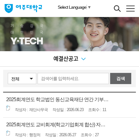
Select Language
▼
예결산공고
검색
2025회계연도 학교법인 동신교육재단 연간 기부금 모금액 및 활용실적 공개
재단사무국
2026.06.23
11
2025회계연도 교비회계(학교기업회계 합산) 자금결산서 공고
행정처
2026.05.27
27